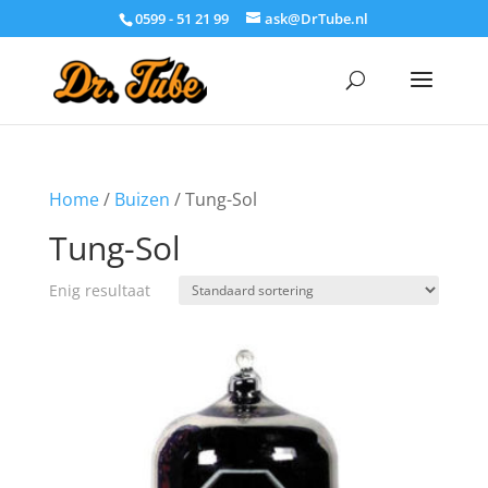
0599 - 51 21 99
ask@DrTube.nl
Home
/
Buizen
/ Tung-Sol
Tung-Sol
Enig resultaat