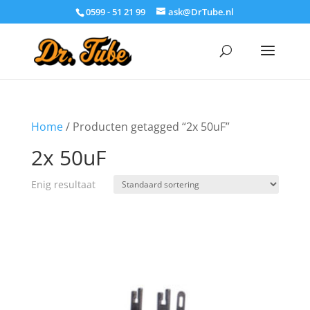
0599 - 51 21 99
ask@DrTube.nl
Home
/ Producten getagged “2x 50uF”
2x 50uF
Enig resultaat